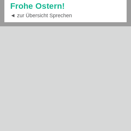
Frohe Ostern!
◄ zur Übersicht Sprechen
Beratungstermin
vereinbaren!
Informationen